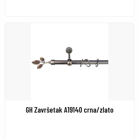
GH Završetak A19140 crna/zlato