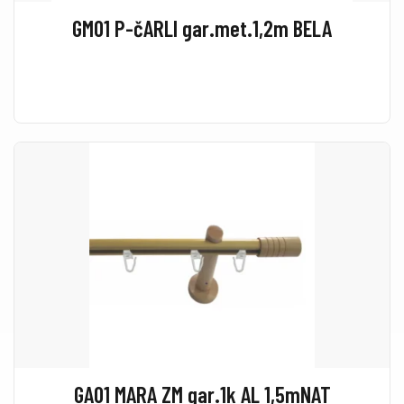
GM01 P-čARLI gar.met.1,2m BELA
GA01 MARA ZM gar.1k AL 1,5mNAT