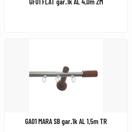
GF01 FLAT gar.1k AL 4,0m ZM
GA01 MARA SB gar.1k AL 1,5m TR