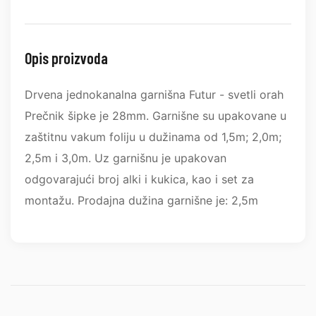
Opis proizvoda
Drvena jednokanalna garnišna Futur - svetli orah
Prečnik šipke je 28mm. Garnišne su upakovane u
zaštitnu vakum foliju u dužinama od 1,5m; 2,0m;
2,5m i 3,0m. Uz garnišnu je upakovan
odgovarajući broj alki i kukica, kao i set za
montažu. Prodajna dužina garnišne je: 2,5m