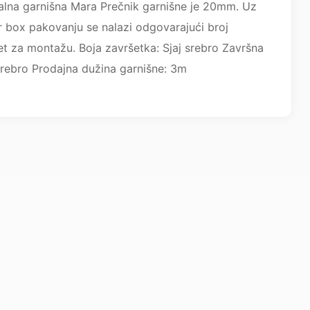
lna garnišna Mara Prečnik garnišne je 20mm. Uz
r box pakovanju se nalazi odgovarajući broj
set za montažu. Boja završetka: Sjaj srebro Završna
srebro Prodajna dužina garnišne: 3m