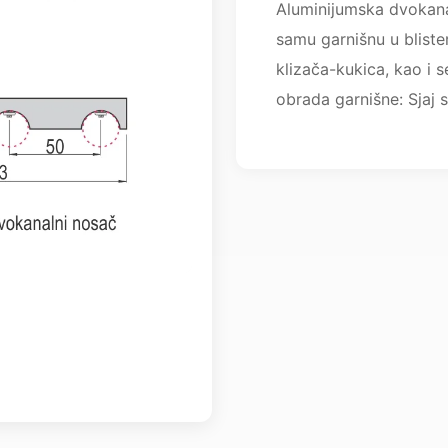
Aluminijumska dvokana
samu garnišnu u bliste
klizača-kukica, kao i 
obrada garnišne: Sjaj 