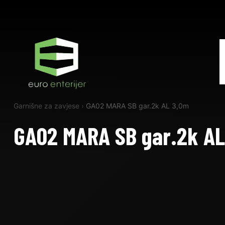
Garnišne za zavjese
›
GA02 MARA SB gar.2k AL 3,0m
GA02 MARA SB gar.2k AL