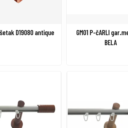
šetak D19080 antique
GM01 P-čARLI gar.m
BELA