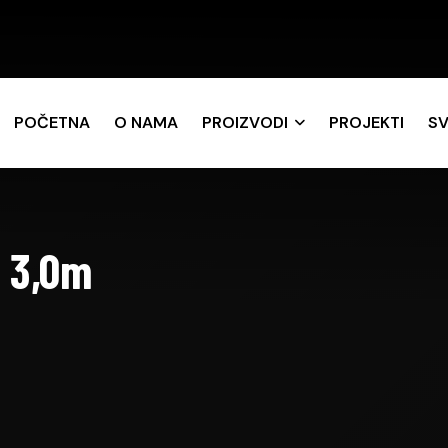
POČETNA
O NAMA
PROIZVODI
PROJEKTI
SV
 3,0m