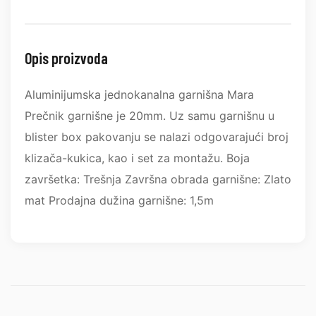
Opis proizvoda
Aluminijumska jednokanalna garnišna Mara
Prečnik garnišne je 20mm. Uz samu garnišnu u
blister box pakovanju se nalazi odgovarajući broj
klizača-kukica, kao i set za montažu. Boja
završetka: Trešnja Završna obrada garnišne: Zlato
mat Prodajna dužina garnišne: 1,5m