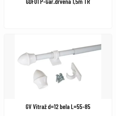
GDF01 P-Gar.drvena 1,5m TR
GV Vitraž d=12 bela L=55-85