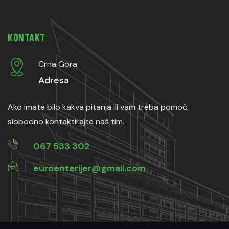
KONTAKT
Crna Gora
Adresa
Ako imate bilo kakva pitanja ili vam treba pomoć,
slobodno kontaktirajte naš tim.
067 533 302
euroenterijer@gmail.com