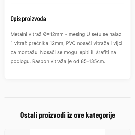
Opis proizvoda
Metalni vitraž Ø=12mm - mesing U setu se nalazi
1 vitraž prečnika 12mm, PVC nosači vitraža i vijci
za montažu. Nosači se mogu lepiti ili šrafiti na
podlogu. Raspon vitraža je od 85-135cm.
Ostali proizvodi iz ove kategorije