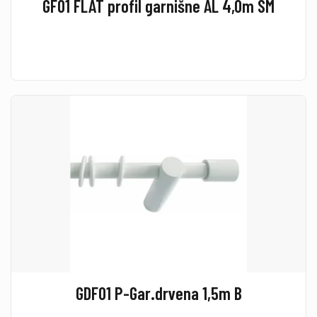
GF01 FLAT profil garnišne AL 4,0m SM
GDF01 P-Gar.drvena 1,5m B