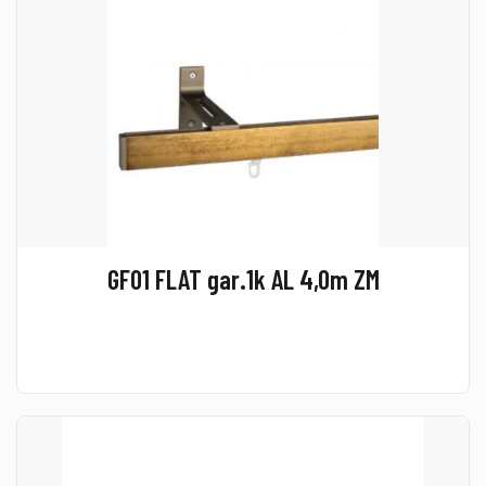
GF01 FLAT gar.1k AL 4,0m ZM