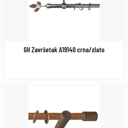
GH Završetak A19140 crna/zlato