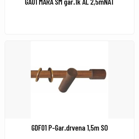
GA01 MARA SM gar.1k AL 2,5mNAT
GDF01 P-Gar.drvena 1,5m SO