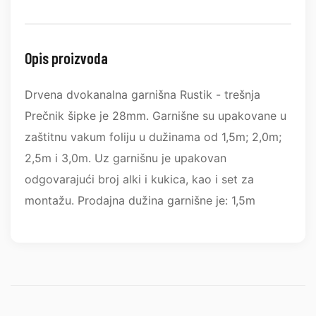
Opis proizvoda
Drvena dvokanalna garnišna Rustik - trešnja
Prečnik šipke je 28mm. Garnišne su upakovane u
zaštitnu vakum foliju u dužinama od 1,5m; 2,0m;
2,5m i 3,0m. Uz garnišnu je upakovan
odgovarajući broj alki i kukica, kao i set za
montažu. Prodajna dužina garnišne je: 1,5m