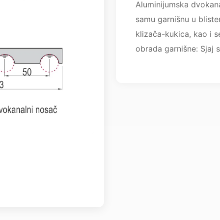
Aluminijumska dvokana
samu garnišnu u bliste
klizača-kukica, kao i 
obrada garnišne: Sjaj 