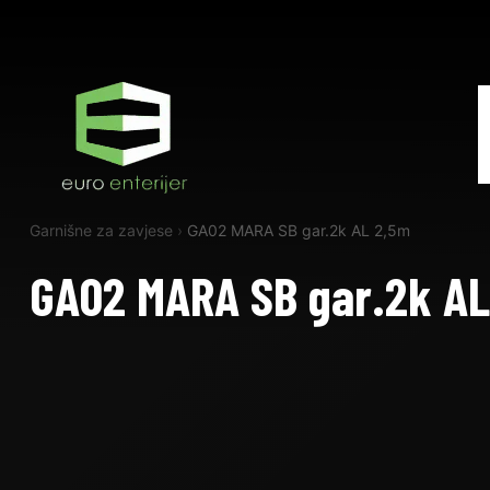
Garnišne za zavjese
›
GA02 MARA SB gar.2k AL 2,5m
GA02 MARA SB gar.2k AL