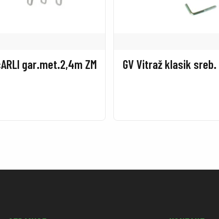
čARLI gar.met.2,4m ZM
GV Vitraž klasik sreb