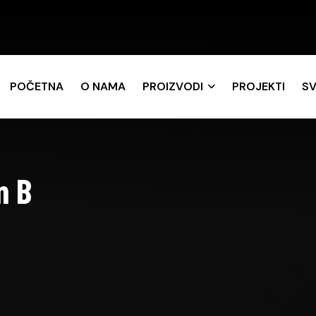
POČETNA
O NAMA
PROIZVODI
PROJEKTI
SV
m B