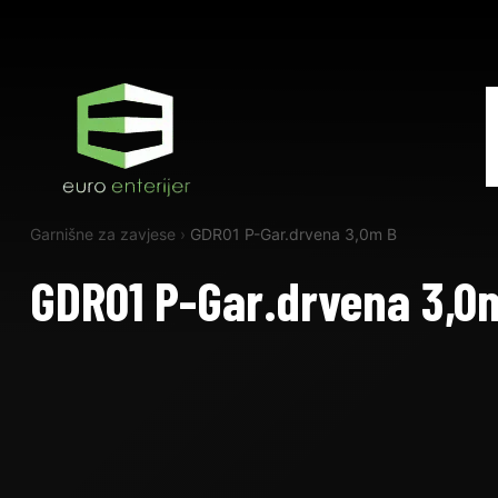
Garnišne za zavjese
›
GDR01 P-Gar.drvena 3,0m B
GDR01 P-Gar.drvena 3,0