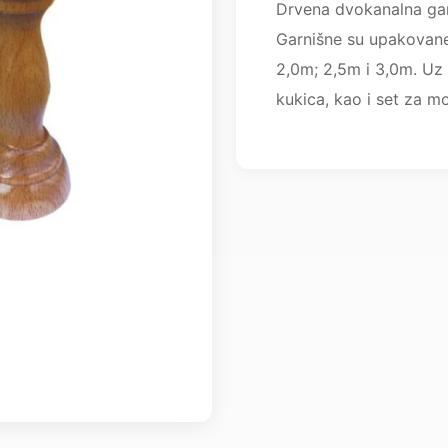
Drvena dvokanalna gar
Garnišne su upakovane
2,0m; 2,5m i 3,0m. Uz 
kukica, kao i set za m