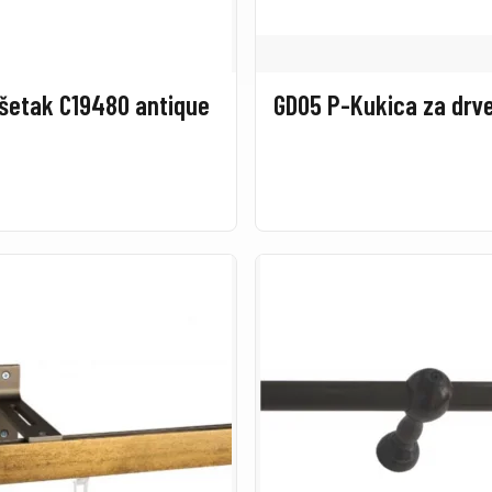
šetak C19480 antique
GD05 P-Kukica za drv