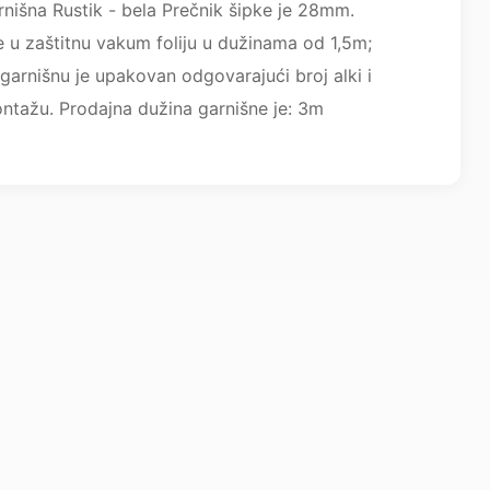
nišna Rustik - bela Prečnik šipke je 28mm.
 u zaštitnu vakum foliju u dužinama od 1,5m;
garnišnu je upakovan odgovarajući broj alki i
ontažu. Prodajna dužina garnišne je: 3m