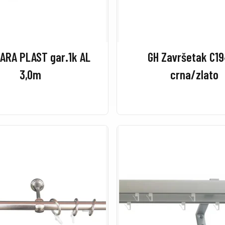
ARA PLAST gar.1k AL
GH Završetak C1
3,0m
crna/zlato