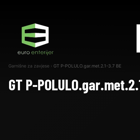
Garnišne za zavjese
›
GT P-POLULO.gar.met.2.1-3.7 BE
GT P-POLULO.gar.met.2.