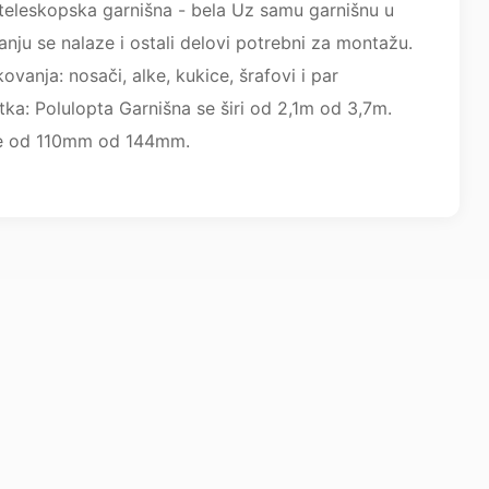
teleskopska garnišna - bela Uz samu garnišnu u
nju se nalaze i ostali delovi potrebni za montažu.
ovanja: nosači, alke, kukice, šrafovi i par
tka: Polulopta Garnišna se širi od 2,1m od 3,7m.
ire od 110mm od 144mm.