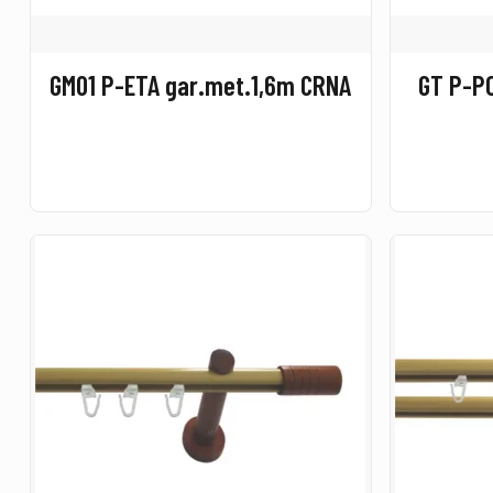
GM01 P-ETA gar.met.1,6m CRNA
GT P-PO