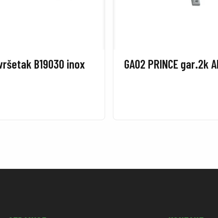
vršetak B19030 inox
GA02 PRINCE gar.2k A