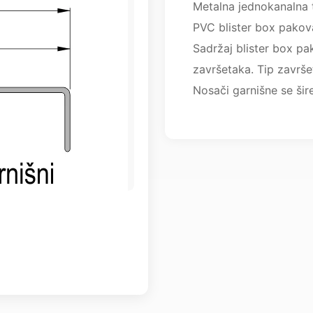
Metalna jednokanalna 
PVC blister box pakova
Sadržaj blister box pak
završetaka. Tip završe
Nosači garnišne se š