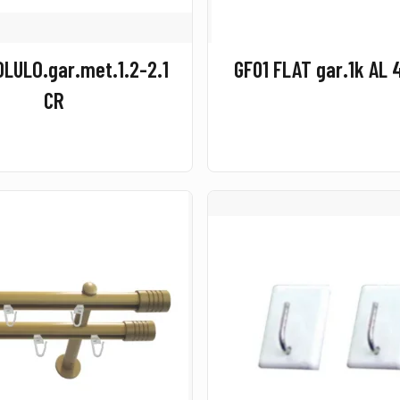
LULO.gar.met.1.2-2.1
GF01 FLAT gar.1k AL 
CR