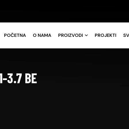
POČETNA
O NAMA
PROIZVODI
PROJEKTI
SV
1-3.7 BE