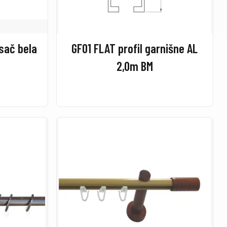
sač bela
GF01 FLAT profil garnišne AL
2,0m BM