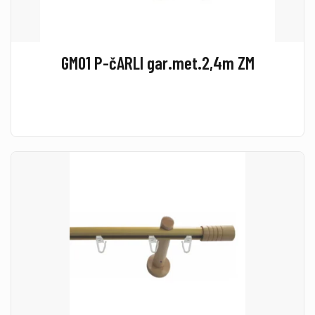
GM01 P-čARLI gar.met.2,4m ZM