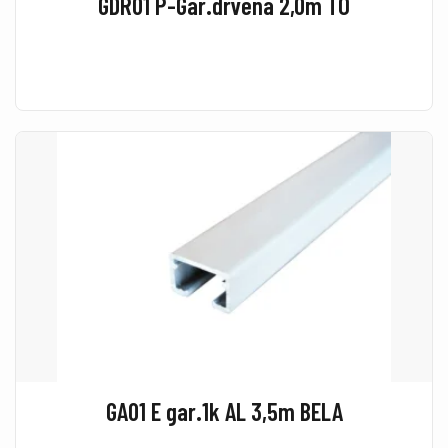
GDR01 P-Gar.drvena 2,0m TO
GA01 E gar.1k AL 3,5m BELA