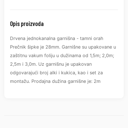
Opis proizvoda
Drvena jednokanalna garnišna - tamni orah
Prečnik šipke je 28mm. Garnišne su upakovane u
zaštitnu vakum foliju u dužinama od 1,5m; 2,0m;
2,5m i 3,0m. Uz garnišnu je upakovan
odgovarajući broj alki i kukica, kao i set za
montažu. Prodajna dužina garnišne je: 2m