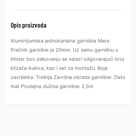
Opis proizvoda
Aluminijumska jednokanalna garnišna Mara
Prečnik garnišne je 20mm. Uz samu garnišnu u
blister box pakovanju se nalazi odgovarajući broj
klizača-kukica, kao i set za montažu. Boja
završetka: Trešnja Završna obrada garnišne: Zlato
mat Prodajna dužina garnišne: 2,5m