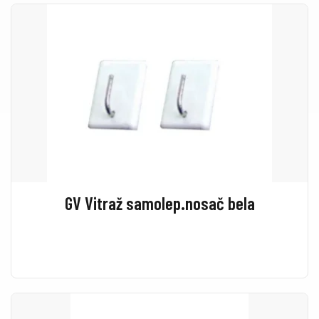
GV Vitraž samolep.nosač bela