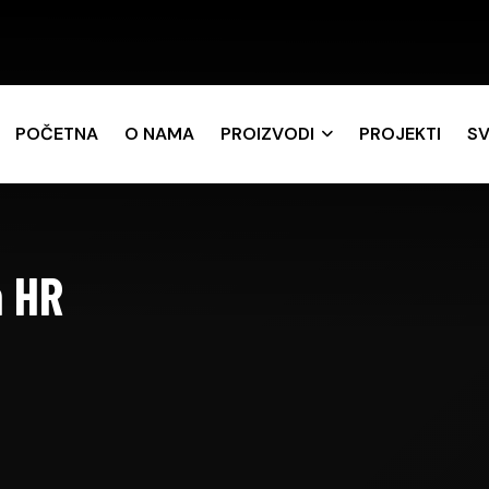
POČETNA
O NAMA
PROIZVODI
PROJEKTI
SV
m HR