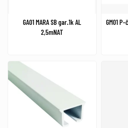
GA01 MARA SB gar.1k AL
GM01 P-
2,5mNAT