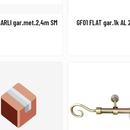
čARLI gar.met.2,4m SM
GF01 FLAT gar.1k AL 