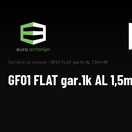
Garnišne za zavjese
›
GF01 FLAT gar.1k AL 1,5m HR
GF01 FLAT gar.1k AL 1,5