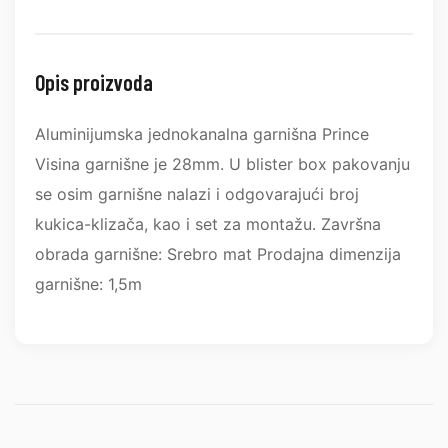
Opis proizvoda
Aluminijumska jednokanalna garnišna Prince
Visina garnišne je 28mm. U blister box pakovanju
se osim garnišne nalazi i odgovarajući broj
kukica-klizača, kao i set za montažu. Završna
obrada garnišne: Srebro mat Prodajna dimenzija
garnišne: 1,5m