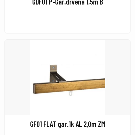
GDF01 P-Gar.drvena 1,5m B
GF01 FLAT gar.1k AL 2,0m ZM