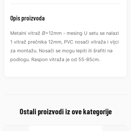
Opis proizvoda
Metalni vitraž Ø=12mm - mesing U setu se nalazi
1 vitraž prečnika 12mm, PVC nosači vitraža i vijci
za montažu. Nosači se mogu lepiti ili šrafiti na
podlogu. Raspon vitraža je od 55-85cm.
Ostali proizvodi iz ove kategorije