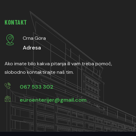
KONTAKT
Crna Gora
Adresa
Ako imate bilo kakva pitanja ili vam treba pomoć,
slobodno kontaktirajte naš tim.
067 533 302
euroenterijer@gmail.com