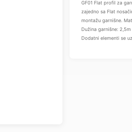
GF01 Flat profil za garn
zajedno sa Flat nosači
montažu garnišne. Mate
Dužina garnišne: 2,5m 
Dodatni elementi se u