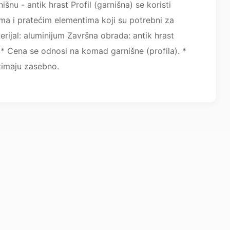
išnu - antik hrast Profil (garnišna) se koristi
ma i pratećim elementima koji su potrebni za
rijal: aluminijum Završna obrada: antik hrast
* Cena se odnosi na komad garnišne (profila). *
zimaju zasebno.