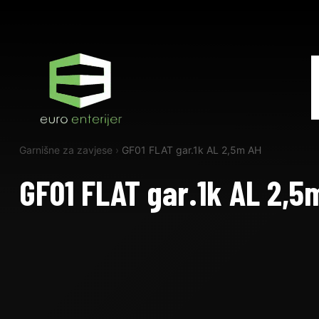
Garnišne za zavjese
›
GF01 FLAT gar.1k AL 2,5m AH
GF01 FLAT gar.1k AL 2,5