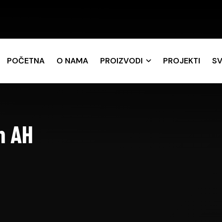
POČETNA
O NAMA
PROIZVODI
PROJEKTI
SV
m AH