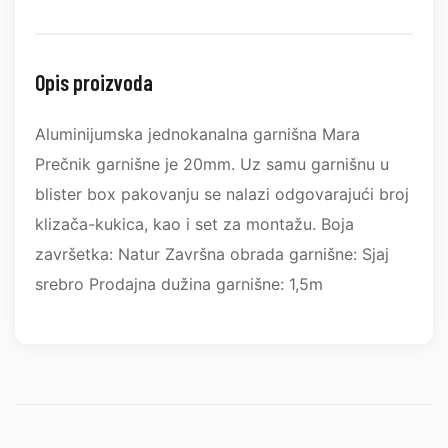
Opis proizvoda
Aluminijumska jednokanalna garnišna Mara
Prečnik garnišne je 20mm. Uz samu garnišnu u
blister box pakovanju se nalazi odgovarajući broj
klizača-kukica, kao i set za montažu. Boja
završetka: Natur Završna obrada garnišne: Sjaj
srebro Prodajna dužina garnišne: 1,5m