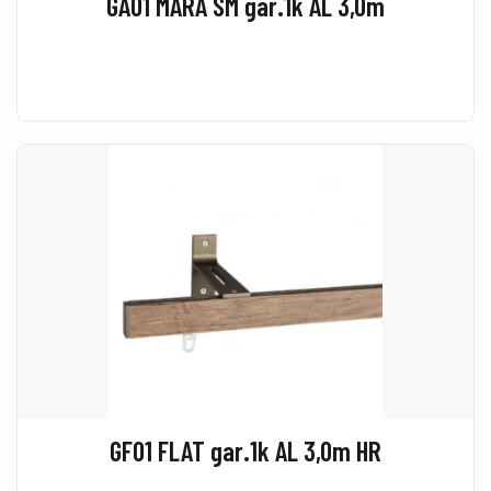
GA01 MARA SM gar.1k AL 3,0m
GF01 FLAT gar.1k AL 3,0m HR