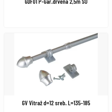
GDF01 P-Gar.drvena 2,5m SO
GV Vitraž d=12 sreb. L=135-185