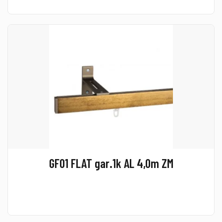
GF01 FLAT gar.1k AL 4,0m ZM