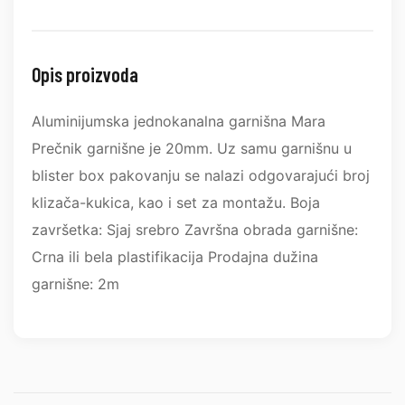
Opis proizvoda
Aluminijumska jednokanalna garnišna Mara
Prečnik garnišne je 20mm. Uz samu garnišnu u
blister box pakovanju se nalazi odgovarajući broj
klizača-kukica, kao i set za montažu. Boja
završetka: Sjaj srebro Završna obrada garnišne:
Crna ili bela plastifikacija Prodajna dužina
garnišne: 2m