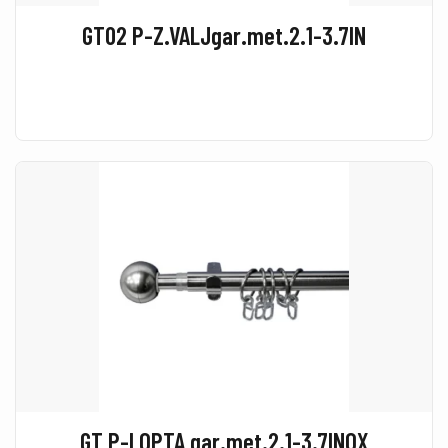
GT02 P-Z.VALJgar.met.2.1-3.7IN
GT P-LOPTA gar.met.2.1-3.7INOX