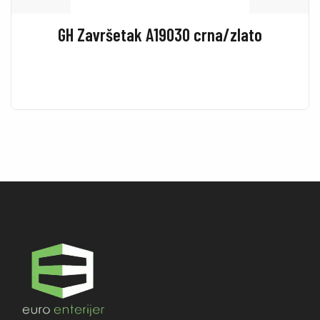
GH Završetak A19030 crna/zlato