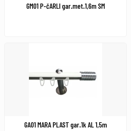
GM01 P-čARLI gar.met.1,6m SM
GA01 MARA PLAST gar.1k AL 1,5m