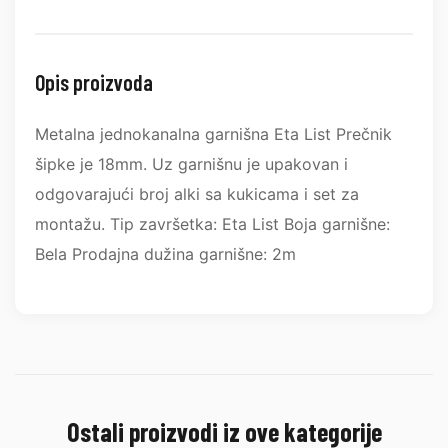
Opis proizvoda
Metalna jednokanalna garnišna Eta List Prečnik
šipke je 18mm. Uz garnišnu je upakovan i
odgovarajući broj alki sa kukicama i set za
montažu. Tip završetka: Eta List Boja garnišne:
Bela Prodajna dužina garnišne: 2m
Ostali proizvodi iz ove kategorije