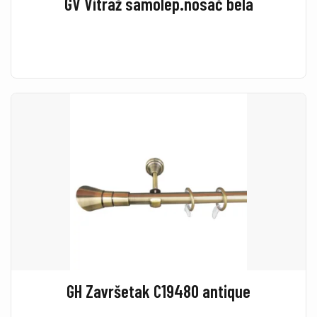
GV Vitraž samolep.nosač bela
GH Završetak C19480 antique