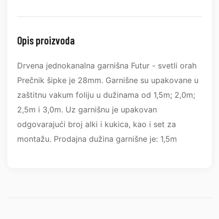
Opis proizvoda
Drvena jednokanalna garnišna Futur - svetli orah
Prečnik šipke je 28mm. Garnišne su upakovane u
zaštitnu vakum foliju u dužinama od 1,5m; 2,0m;
2,5m i 3,0m. Uz garnišnu je upakovan
odgovarajući broj alki i kukica, kao i set za
montažu. Prodajna dužina garnišne je: 1,5m