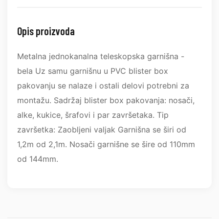
Opis proizvoda
Metalna jednokanalna teleskopska garnišna -
bela Uz samu garnišnu u PVC blister box
pakovanju se nalaze i ostali delovi potrebni za
montažu. Sadržaj blister box pakovanja: nosači,
alke, kukice, šrafovi i par završetaka. Tip
završetka: Zaobljeni valjak Garnišna se širi od
1,2m od 2,1m. Nosači garnišne se šire od 110mm
od 144mm.