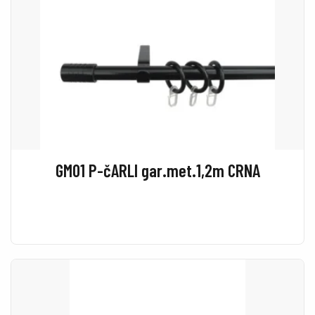
GM01 P-čARLI gar.met.1,2m CRNA