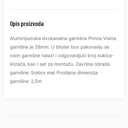
Opis proizvoda
Aluminijumska dvokanalna garnišna Prince Visina
garnišne je 28mm. U blister box pakovanju se
osim garnišne nalazi i odgovarajući broj kukica-
klizača, kao i set za montažu. Završna obrada
garnišne: Srebro mat Prodajna dimenzija
garnišne: 2,5m