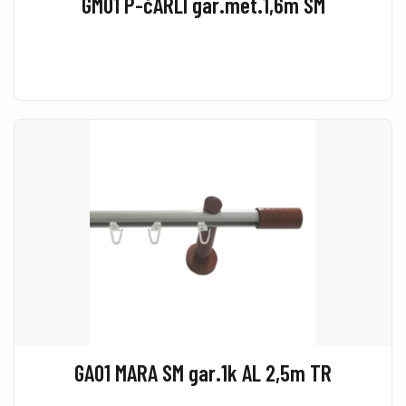
GM01 P-čARLI gar.met.1,6m SM
GA01 MARA SM gar.1k AL 2,5m TR