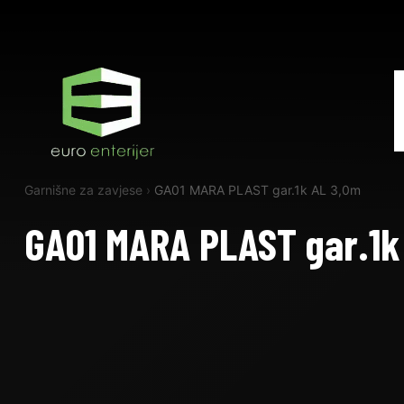
Garnišne za zavjese
›
GA01 MARA PLAST gar.1k AL 3,0m
GA01 MARA PLAST gar.1k