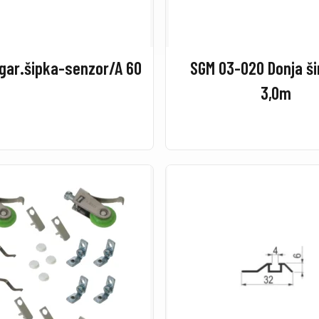
 gar.šipka-senzor/A 60
SGM 03-020 Donja š
3,0m