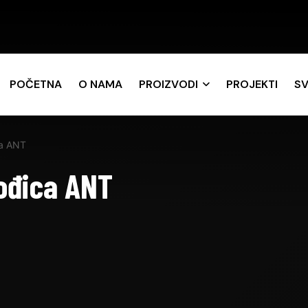
POČETNA
O NAMA
PROIZVODI
PROJEKTI
SV
ca ANT
ođica ANT