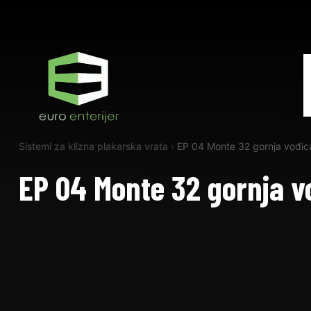
Sistemi za klizna plakarska vrata
›
EP 04 Monte 32 gornja vođi
EP 04 Monte 32 gornja v