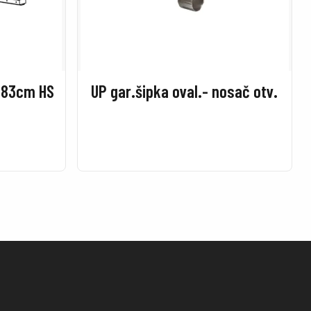
-183cm HS
UP gar.šipka oval.- nosač otv.