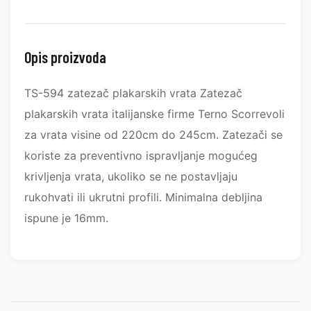
Opis proizvoda
TS-594 zatezač plakarskih vrata Zatezač
plakarskih vrata italijanske firme Terno Scorrevoli
za vrata visine od 220cm do 245cm. Zatezači se
koriste za preventivno ispravljanje mogućeg
krivljenja vrata, ukoliko se ne postavljaju
rukohvati ili ukrutni profili. Minimalna debljina
ispune je 16mm.