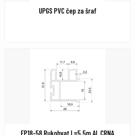
UPGS PVC čep za šraf
EP18-58 Rukohvat L=5.5m AL CRNA