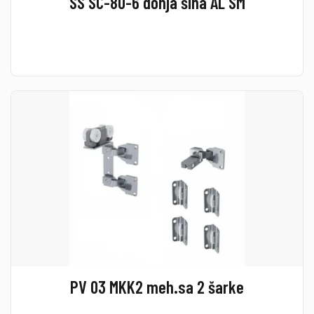
SS SC-80-6 donja šina AL SM
PV 03 MKK2 meh.sa 2 šarke