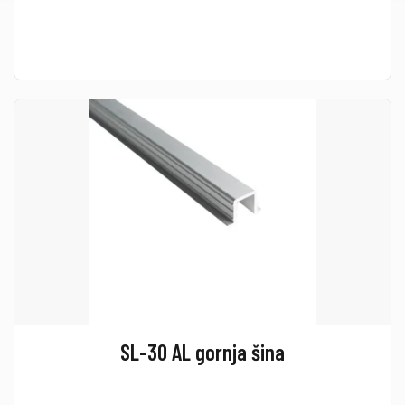
SL-30 AL gornja šina