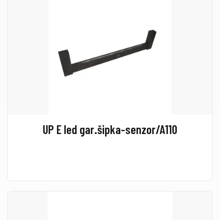
UP E led gar.šipka-senzor/A110