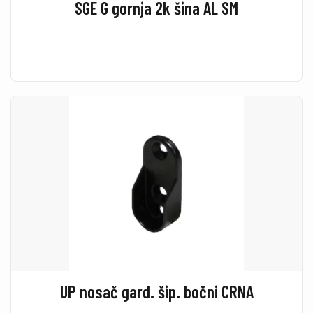
SGE G gornja 2k šina AL SM
UP nosač gard. šip. bočni CRNA