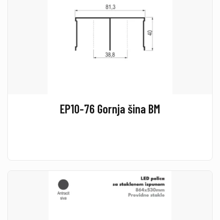
EP10-76 Gornja šina BM