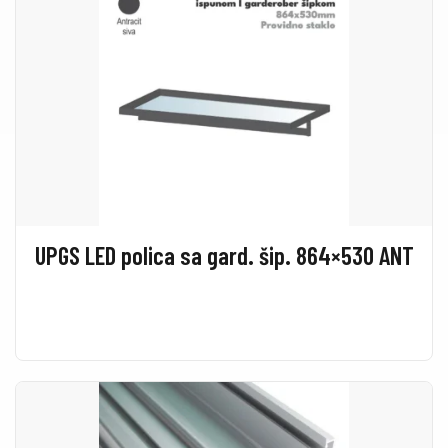
UPGS LED polica sa gard. šip. 864×530 ANT