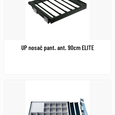
UP nosač pant. ant. 90cm ELITE