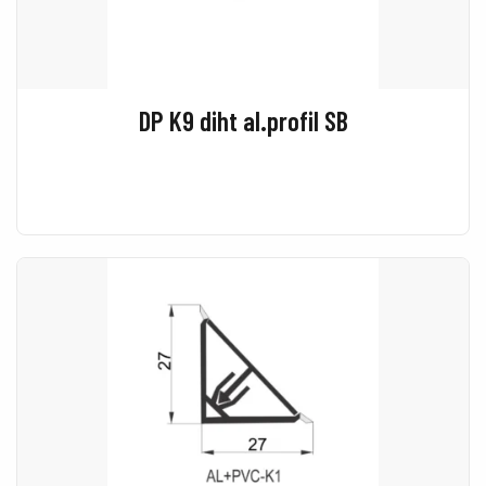
DP K9 diht al.profil SB