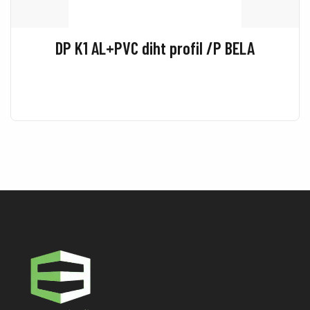
DP K1 AL+PVC diht profil /P BELA