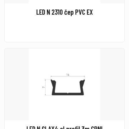
LED N 2310 čep PVC EX
LED N GLAX4 al.profil 3m CRNI