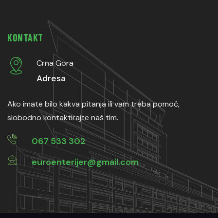
KONTAKT
Crna Gora
Adresa
Ako imate bilo kakva pitanja ili vam treba pomoć,
slobodno kontaktirajte naš tim.
067 533 302
euroenterijer@gmail.com