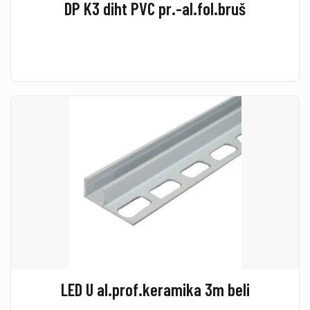
DP K3 diht PVC pr.-al.fol.bruš
LED U al.prof.keramika 3m beli