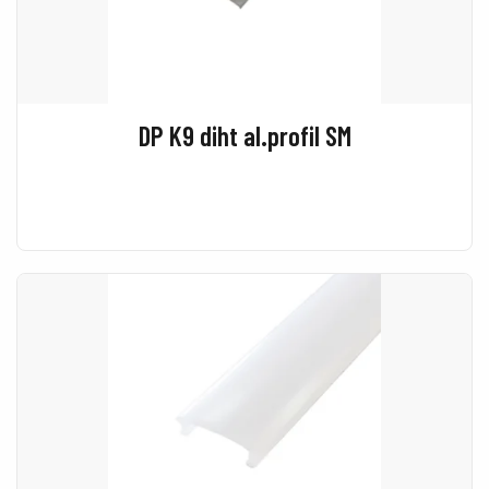
DP K9 diht al.profil SM