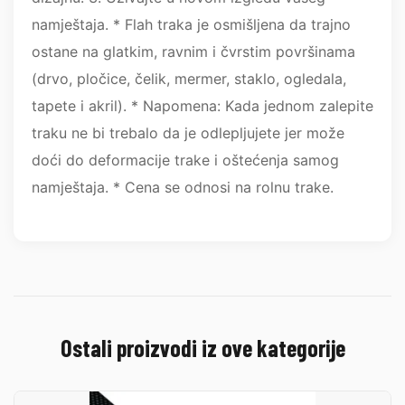
namještaja. * Flah traka je osmišljena da trajno
ostane na glatkim, ravnim i čvrstim površinama
(drvo, pločice, čelik, mermer, staklo, ogledala,
tapete i akril). * Napomena: Kada jednom zalepite
traku ne bi trebalo da je odlepljujete jer može
doći do deformacije trake i oštećenja samog
namještaja. * Cena se odnosi na rolnu trake.
Ostali proizvodi iz ove kategorije