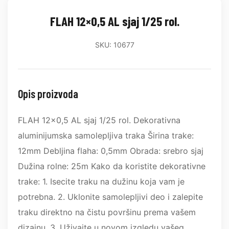
FLAH 12×0,5 AL sjaj 1/25 rol.
SKU: 10677
Opis proizvoda
FLAH 12x0,5 AL sjaj 1/25 rol. Dekorativna
aluminijumska samolepljiva traka Širina trake:
12mm Debljina flaha: 0,5mm Obrada: srebro sjaj
Dužina rolne: 25m Kako da koristite dekorativne
trake: 1. Isecite traku na dužinu koja vam je
potrebna. 2. Uklonite samolepljivi deo i zalepite
traku direktno na čistu površinu prema vašem
dizajnu. 3. Uživajte u novom izgledu vašeg