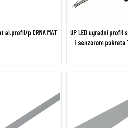
ht al.profil/p CRNA MAT
UP LED ugradni profil 
i senzorom pokret