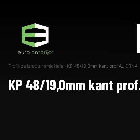
Profili za izradu namještaja
›
KP 48/19,0mm kant prof.AL CRNA
KP 48/19,0mm kant prof