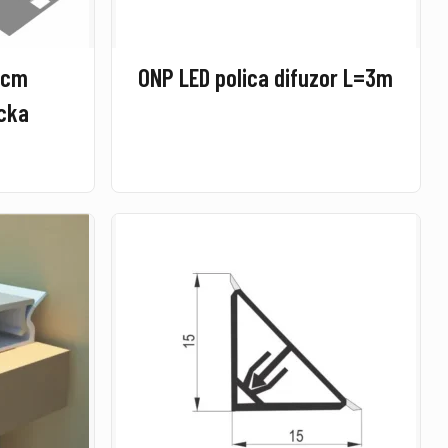
0cm
ONP LED polica difuzor L=3m
ocka