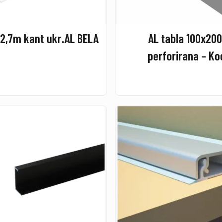
2,7m kant ukr.AL BELA
AL tabla 100x20
perforirana – K