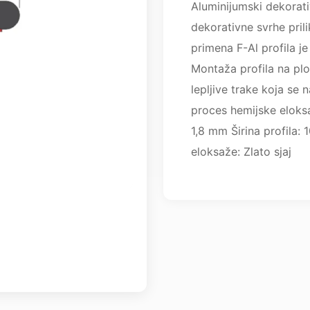
Aluminijumski dekorativ
dekorativne svrhe pril
primena F-Al profila j
Montaža profila na plo
lepljive trake koja se 
proces hemijske eloksa
1,8 mm Širina profila:
eloksaže: Zlato sjaj