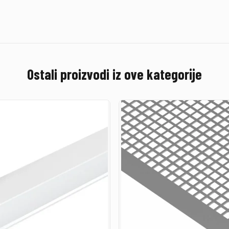
Ostali proizvodi iz ove kategorije