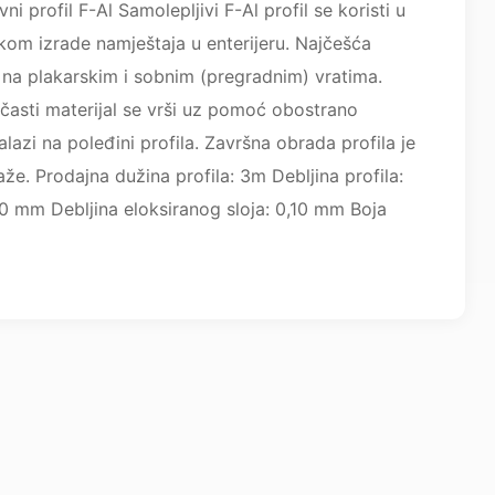
ni profil F-Al Samolepljivi F-Al profil se koristi u
ikom izrade namještaja u enterijeru. Najčešća
e na plakarskim i sobnim (pregradnim) vratima.
časti materijal se vrši uz pomoć obostrano
nalazi na poleđini profila. Završna obrada profila je
že. Prodajna dužina profila: 3m Debljina profila:
 10 mm Debljina eloksiranog sloja: 0,10 mm Boja