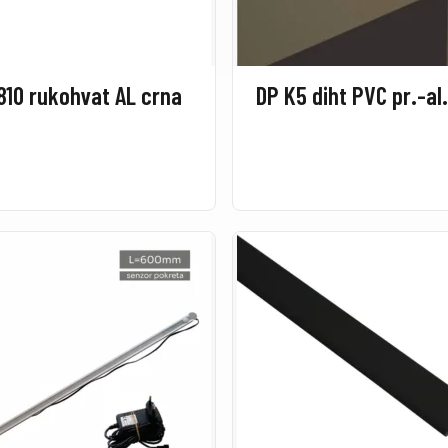
810 rukohvat AL crna
DP K5 diht PVC pr.-al