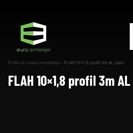
Profili za izradu namještaja
›
FLAH 10×1,8 profil 3m AL zlato
FLAH 10×1,8 profil 3m AL 