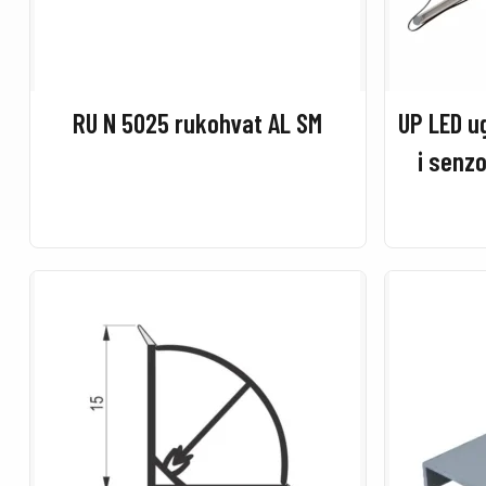
RU N 5025 rukohvat AL SM
UP LED u
i senz