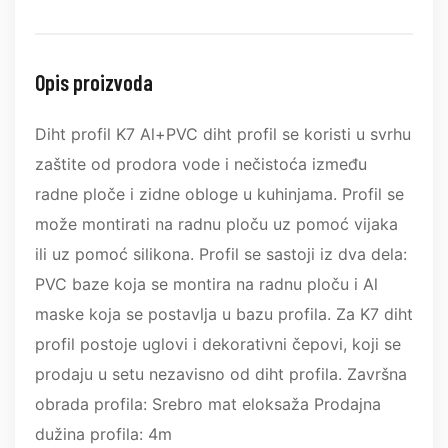
Opis proizvoda
Diht profil K7 Al+PVC diht profil se koristi u svrhu
zaštite od prodora vode i nečistoća između
radne ploče i zidne obloge u kuhinjama. Profil se
može montirati na radnu ploču uz pomoć vijaka
ili uz pomoć silikona. Profil se sastoji iz dva dela:
PVC baze koja se montira na radnu ploču i Al
maske koja se postavlja u bazu profila. Za K7 diht
profil postoje uglovi i dekorativni čepovi, koji se
prodaju u setu nezavisno od diht profila. Završna
obrada profila: Srebro mat eloksaža Prodajna
dužina profila: 4m