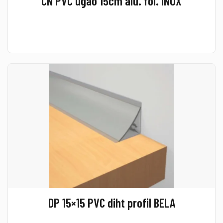
CN PVC ugao 15cm alu. fol. INOX
DP 15×15 PVC diht profil BELA