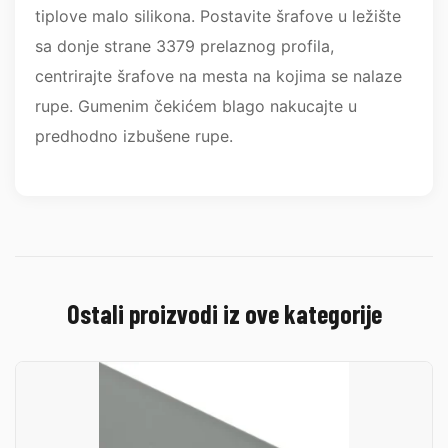
tiplove malo silikona. Postavite šrafove u ležište
sa donje strane 3379 prelaznog profila,
centrirajte šrafove na mesta na kojima se nalaze
rupe. Gumenim čekićem blago nakucajte u
predhodno izbušene rupe.
Ostali proizvodi iz ove kategorije