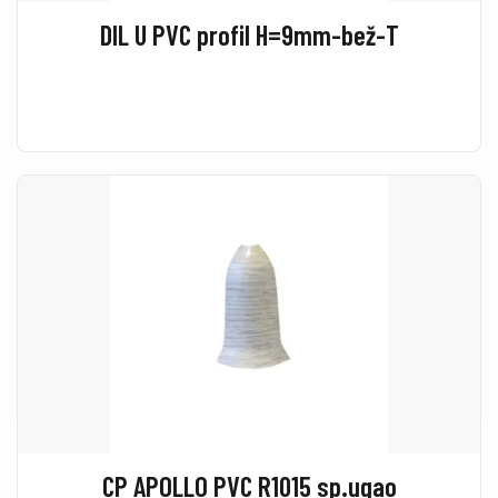
DIL U PVC profil H=9mm-bež-T
CP APOLLO PVC R1015 sp.ugao