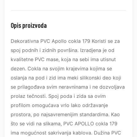
Opis proizvoda
Dekorativna PVC Apollo cokla 179 Koristi se za
spoj podnih i zidnih površina. Izradjena je od
kvalitetne PVC mase, koja na sebi ima utisnut
dezen. Cokla na svojim krajevima kojima se
oslanja na pod i zid ima meki silikonski deo koji
se prilagođava svim neravninama i ne dozvoljava
prolaz tečnosti. Spoj poda i zida sa ovim
profilom omogućava vrlo lako održavanje
prostora, po najsavremenijim standardima. Kao
što se vidi na slikama, PVC APOLLO cokla 179
ima mogućnost sakrivanja kablova. Dužina PVC