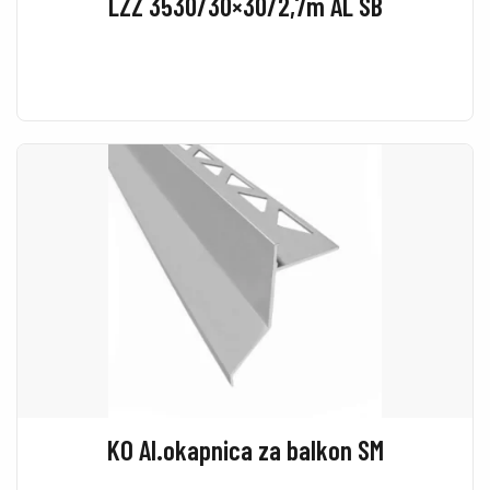
LZZ 3530/30×30/2,7m AL SB
KO Al.okapnica za balkon SM