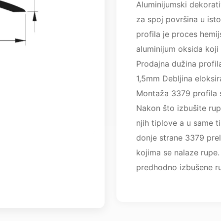
Aluminijumski dekorati
za spoj površina u is
profila je proces hemi
aluminijum oksida koji p
Prodajna dužina profila
1,5mm Debljina eloksir
Montaža 3379 profila s
Nakon što izbušite ru
njih tiplove a u same t
donje strane 3379 prel
kojima se nalaze rupe
predhodno izbušene r