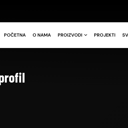
POČETNA
O NAMA
PROIZVODI
PROJEKTI
SV
rofil