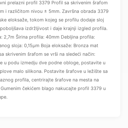
vni prelazni profil 3379 Profil sa skrivenim šrafom
tom i različitom nivou ± 5mm. Završna obrada 3379
jske eloksaže, tokom kojeg se profilu dodaje sloj
oboljšava izdržljivost i daje krajnji izgled profila.
: 2,7m Širina profila: 40mm Debljina profila:
anog sloja: 0,15µm Boja eloksaže: Bronza mat
a skrivenim šrafom se vrši na sledeći način:
pe u podu izmedju dve podne obloge, postavite u
iplove malo silikona. Postavite šrafove u ležište sa
aznog profila, centrirajte šrafove na mesta na
. Gumenim čekićem blago nakucajte profil 3379 u
upe.