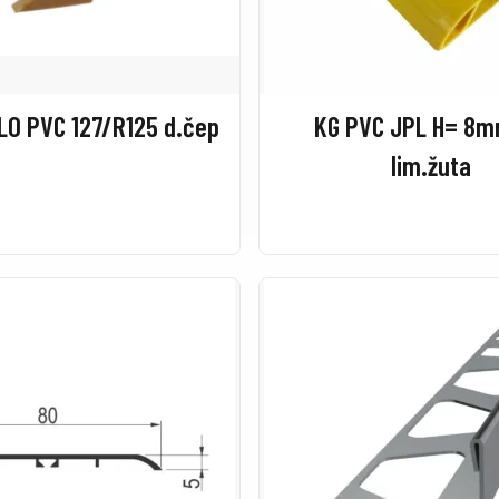
LO PVC 127/R125 d.čep
KG PVC JPL H= 8
lim.žuta