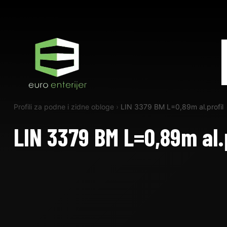
Profili za podne i zidne obloge
›
LIN 3379 BM L=0,89m al.profil
LIN 3379 BM L=0,89m al.p