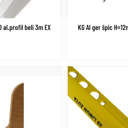
D al.profil beli 3m EX
KG Al ger špic H=1