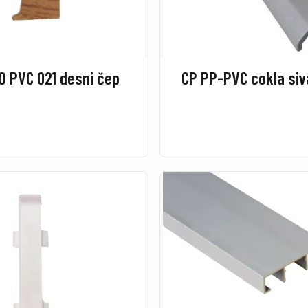
O PVC 021 desni čep
CP PP-PVC cokla si