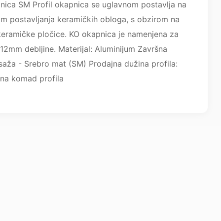
ica SM Profil okapnica se uglavnom postavlja na
kom postavljanja keramičkih obloga, s obzirom na
keramičke pločice. KO okapnica je namenjena za
12mm debljine. Materijal: Aluminijum Završna
saža - Srebro mat (SM) Prodajna dužina profila:
na komad profila