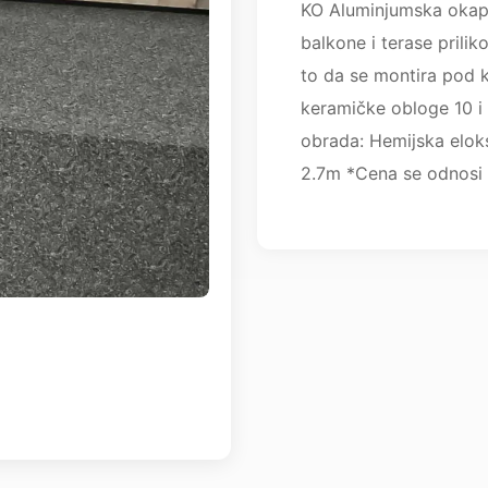
KO Aluminjumska okapn
balkone i terase prili
to da se montira pod 
keramičke obloge 10 i 
obrada: Hemijska elok
2.7m *Cena se odnosi 