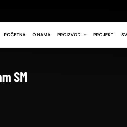
POČETNA
O NAMA
PROIZVODI
PROJEKTI
SV
2mm SM