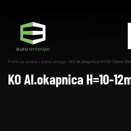
Profili za podne i zidne obloge
›
KO Al.okapnica H=10-12mm SM
KO Al.okapnica H=10-1