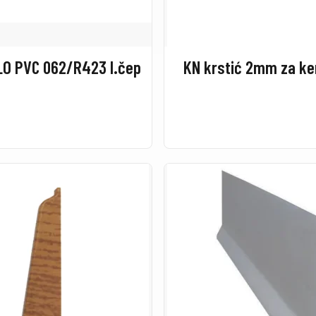
LO PVC 062/R423 l.čep
KN krstić 2mm za ke