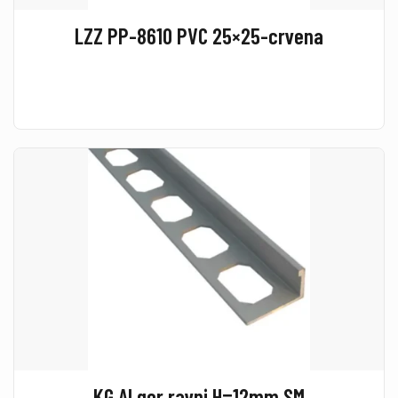
LZZ PP-8610 PVC 25×25-crvena
KG Al ger ravni H=12mm SM