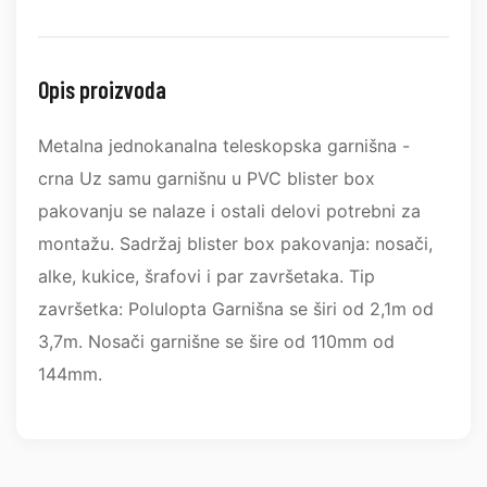
Opis proizvoda
Metalna jednokanalna teleskopska garnišna -
crna Uz samu garnišnu u PVC blister box
pakovanju se nalaze i ostali delovi potrebni za
montažu. Sadržaj blister box pakovanja: nosači,
alke, kukice, šrafovi i par završetaka. Tip
završetka: Polulopta Garnišna se širi od 2,1m od
3,7m. Nosači garnišne se šire od 110mm od
144mm.