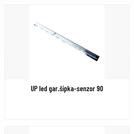
UP led gar.šipka-senzor 90