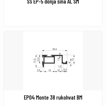
SS EP-5 donja šina AL SM
EP04 Monte 38 rukohvat BM