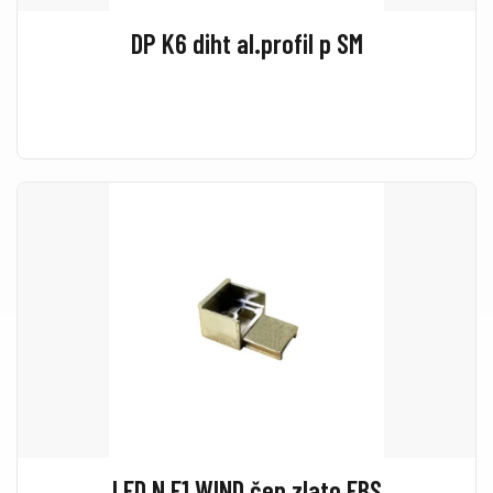
DP K6 diht al.profil p SM
LED N E1 WIND čep zlato FBS