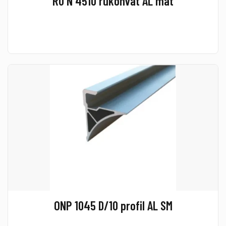
RU N 4510 rukohvat AL mat
ONP 1045 D/10 profil AL SM