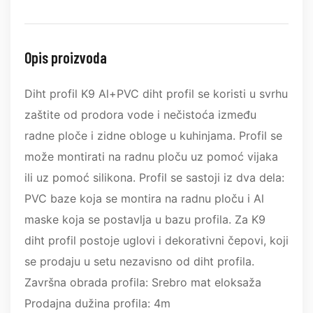
Opis proizvoda
Diht profil K9 Al+PVC diht profil se koristi u svrhu
zaštite od prodora vode i nečistoća između
radne ploče i zidne obloge u kuhinjama. Profil se
može montirati na radnu ploču uz pomoć vijaka
ili uz pomoć silikona. Profil se sastoji iz dva dela:
PVC baze koja se montira na radnu ploču i Al
maske koja se postavlja u bazu profila. Za K9
diht profil postoje uglovi i dekorativni čepovi, koji
se prodaju u setu nezavisno od diht profila.
Završna obrada profila: Srebro mat eloksaža
Prodajna dužina profila: 4m