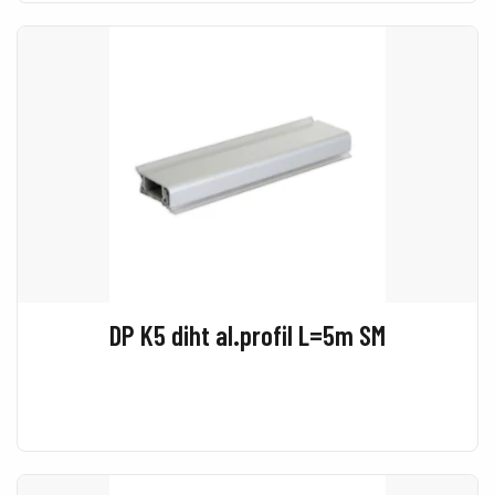
DP K5 diht al.profil L=5m SM