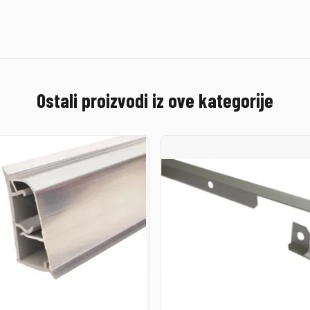
Ostali proizvodi iz ove kategorije