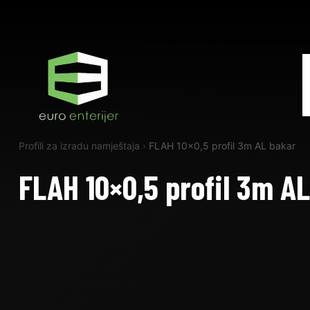
Profili za izradu namještaja
›
FLAH 10×0,5 profil 3m AL bakar
FLAH 10×0,5 profil 3m A