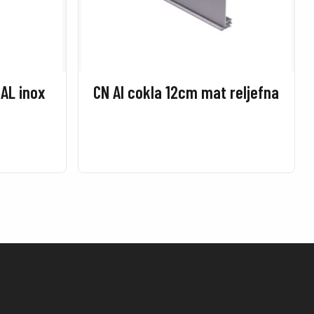
m AL inox
CN Al cokla 12cm mat reljefna