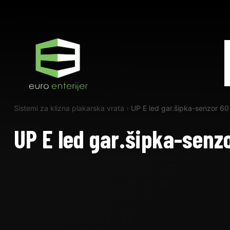
Sistemi za klizna plakarska vrata
›
UP E led gar.šipka-senzor 60
UP E led gar.šipka-senz