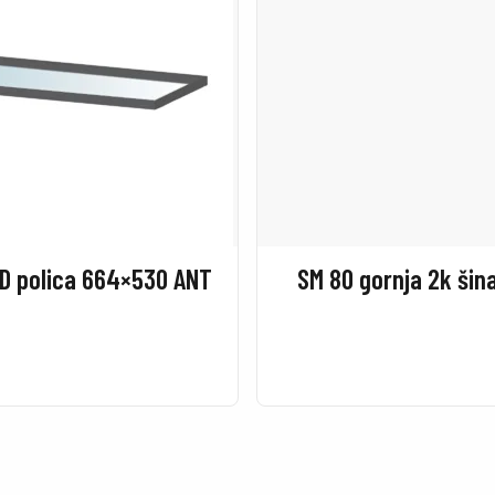
D polica 664×530 ANT
SM 80 gornja 2k šin