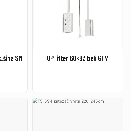
k.šina SM
UP lifter 60×83 beli GTV