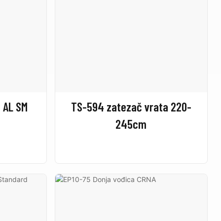
a AL SM
TS-594 zatezač vrata 220-
245cm