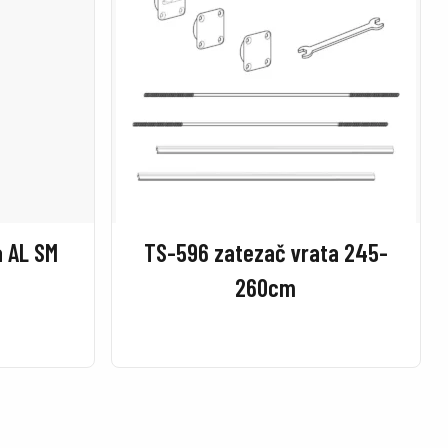
a AL SM
TS-596 zatezač vrata 245-
260cm