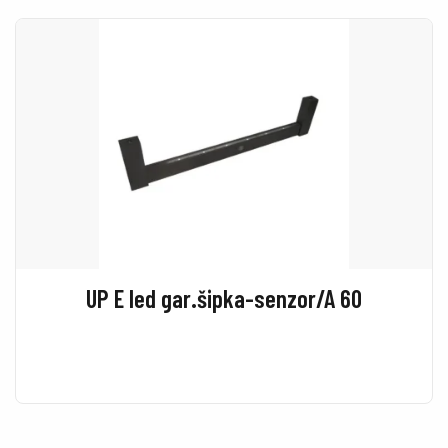
UP E led gar.šipka-senzor/A 60