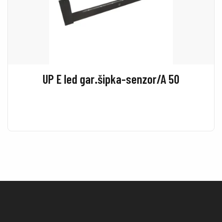
UP E led gar.šipka-senzor/A 50