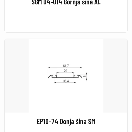
SGM 04-014 Gornja šina Al.
EP10-74 Donja šina SM