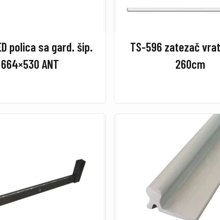
D polica sa gard. šip.
TS-596 zatezač vra
664×530 ANT
260cm