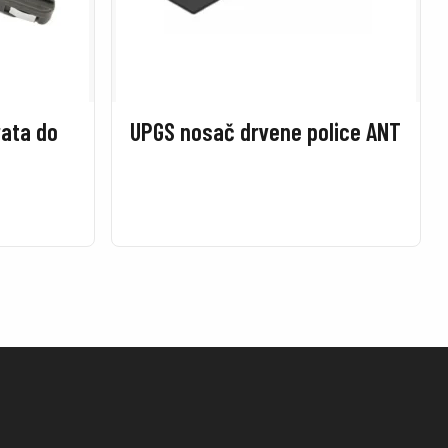
rata do
UPGS nosač drvene police ANT