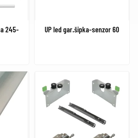
ta 245-
UP led gar.šipka-senzor 60