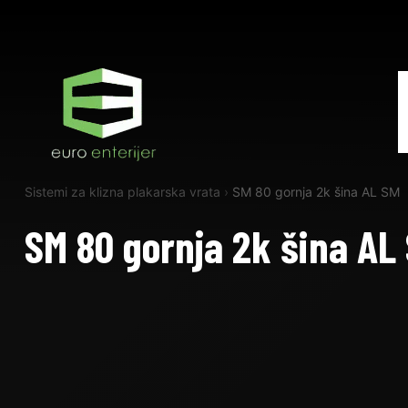
Sistemi za klizna plakarska vrata
›
SM 80 gornja 2k šina AL SM
SM 80 gornja 2k šina AL