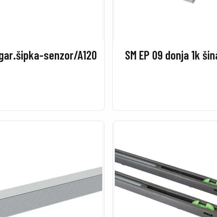
 gar.šipka-senzor/A120
SM EP 09 donja 1k ši